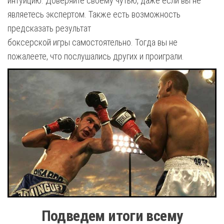
интуицию. Доверяйте своему чутью, даже если вы не
являетесь экспертом. Также есть возможность
предсказать результат
боксерской игры самостоятельно. Тогда вы не
пожалеете, что послушались других и проиграли.
Подведем итоги всему