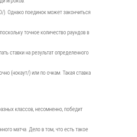
ди игроков.
0/). Однако поединок может закончиться
 поскольку точное количество раундов в
лать ставки на результат определенного
но (нокаут/) или по очкам. Такая ставка
азных классов, несомненно, победит
ного матча. Дело в том, что есть такое