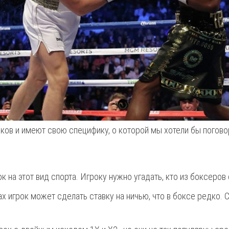
ков и имеют свою специфику, о которой мы хотели бы погово
к на этот вид спорта. Игроку нужно угадать, кто из боксеро
х игрок может сделать ставку на ничью, что в боксе редко. 