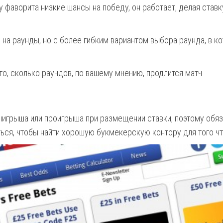
у фаворита низкие шансы на победу, он работает, делая ставку
м на раунды, но с более гибким вариантом выбора раунда, в 
то, сколько раундов, по вашему мнению, продлится матч
игрыша или проигрыша при размещении ставки, поэтому обяз
ься, чтобы найти хорошую букмекерскую контору для того чт