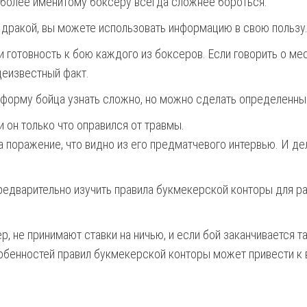
м более именитому боксеру всегда сложнее бороться.
й дракой, вы можете использовать информацию в свою пользу
 готовность к бою каждого из боксеров. Если говорить о ме
щеизвестный факт.
ю форму бойца узнать сложно, но можно сделать определенн
и он только что оправился от травмы.
 поражение, что видно из его предматчевого интервью. И де
редварительно изучить правила букмекерской конторы для ра
р, не принимают ставки на ничью, и если бой заканчивается 
собенностей правил букмекерской конторы может привести 