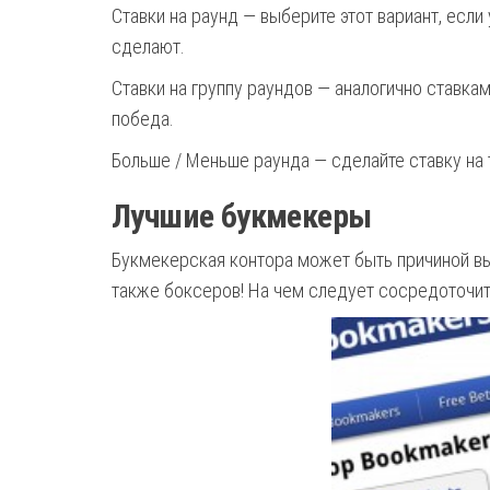
Ставки на раунд — выберите этот вариант, если 
сделают.
Ставки на группу раундов — аналогично ставка
победа.
Больше / Меньше раунда — сделайте ставку на 
Лучшие букмекеры
Букмекерская контора может быть причиной вы
также боксеров! На чем следует сосредоточит