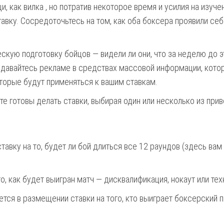
и, как вилка , но потратив некоторое время и усилия на изуч
авку. Сосредоточьтесь на том, как оба боксера проявили себ
скую подготовку бойцов — видели ли они, что за неделю до э
поддавайтесь рекламе в средствах массовой информации, кото
торые будут применяться к вашим ставкам.
те готовы делать ставки, выбирая один или несколько из при
тавку на то, будет ли бой длиться все 12 раундов (здесь ва
, как будет выигран матч — дисквалификация, нокаут или тех
ется в размещении ставки на того, кто выиграет боксерский 